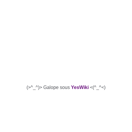
(>^_^)> Galope sous
YesWiki
<(^_^<)