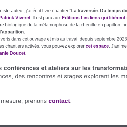
iste-auteur, j'ai écrit livre-chantier "
La traversée. Du temps d
Patrick Viveret
. Il est paru aux
Editions Les liens qui libèrent
ore biologique de la métamorphose de la chenille en papillon, 
'apparition
.
verts dans cet ouvrage et mis au travail depuis septembre 2023.
s chantiers activés, vous pouvez explorer
cet espace
. J'anime
anie Doucet
.
es
conférences et ateliers sur les transforma
nces, des rencontres et stages explorant les m
r mesure, prenons
contact
.